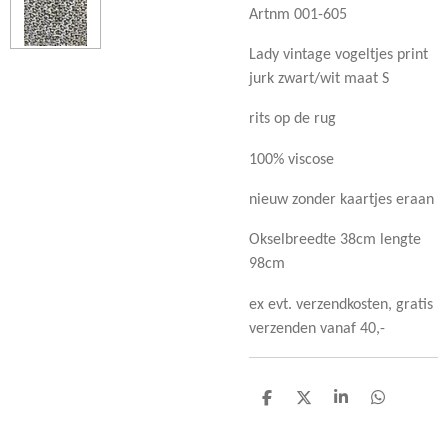
Artnm 001-605
Lady vintage vogeltjes print
jurk zwart/wit maat S
rits op de rug
100% viscose
nieuw zonder kaartjes eraan
Okselbreedte 38cm lengte
98cm
ex evt. verzendkosten, gratis
verzenden vanaf 40,-
D
D
S
D
e
e
h
e
l
e
a
l