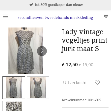
Ga
tot 80% goedkoper dan nieuw
direct
naar
secondheaven tweedehands merkkleding
de
hoofdinhoud
Lady vintage
vogeltjes print
jurk maat S
€ 12,50
€ 15,00
Uitverkocht
Artikelnummer:
001-605