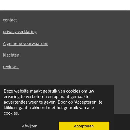
e
l
r
e
n
e
n
contact
privacy verklaring
Algemene voorwaarden
Klachten
reviews
Deze website maakt gebruik van cookies om uw
ervaring te verbeteren en op maat gemaakte
© 2021 - 2026 secondheaven.nl
advertenties weer te geven. Door op ‘Accepteren’ te
Powered by
JouwWeb
klikken, gaat u akkoord met het gebruik van alle
cookies.
Afwijzen
Accepteren
E-mailadres
Telefoonnummer
Kaart