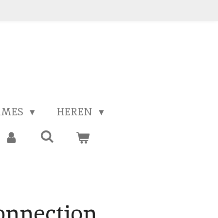
AMES
HEREN
onnection