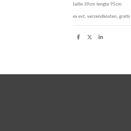
taille 39cm lengte 95cm
ex evt. verzendkosten, grati
D
D
S
e
e
h
l
e
a
e
l
r
n
e