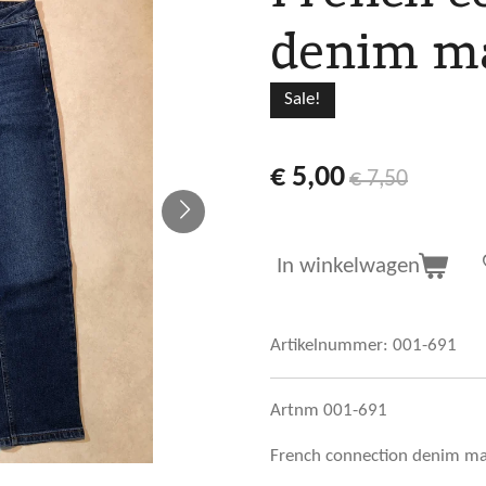
denim ma
Sale!
€ 5,00
€ 7,50
In winkelwagen
Artikelnummer:
001-691
Artnm 001-691
French connection denim m