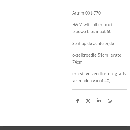
Artnm 001-770
H&M wit colbert met
blauwe bies maat 50
Split op de achterzijde
okselbreedte 51cm lengte
74cm
ex evt. verzendkosten, gratis
verzenden vanaf 40,-
D
D
S
D
e
e
h
e
l
e
a
l
e
l
r
e
n
e
n