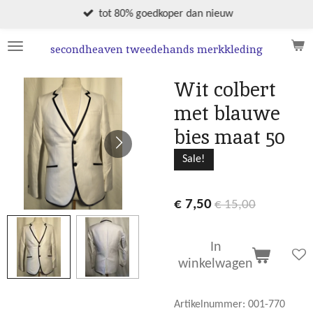
Ga
tot 80% goedkoper dan nieuw
direct
naar
secondheaven tweedehands merkkleding
de
hoofdinhoud
Wit colbert
met blauwe
bies maat 50
Sale!
€ 7,50
€ 15,00
In
winkelwagen
Artikelnummer:
001-770