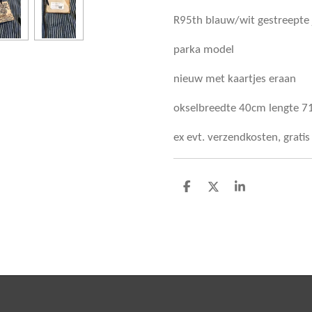
R95th blauw/wit gestreepte
parka model
nieuw met kaartjes eraan
okselbreedte 40cm lengte 
ex evt. verzendkosten, grati
D
D
S
e
e
h
l
e
a
e
l
r
n
e