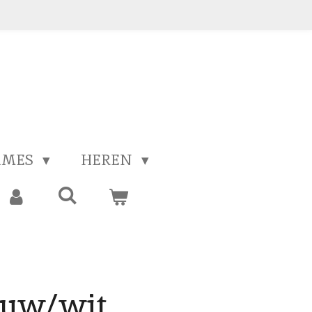
AMES
HEREN
auw/wit