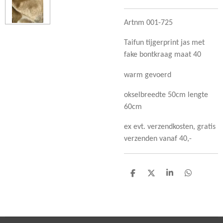
Artnm 001-725
Taifun tijgerprint jas met
fake bontkraag maat 40
warm gevoerd
okselbreedte 50cm lengte
60cm
ex evt. verzendkosten, gratis
verzenden vanaf 40,-
D
D
S
D
e
e
h
e
l
e
a
l
e
l
r
e
n
e
n