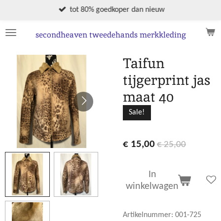
Ga
tot 80% goedkoper dan nieuw
direct
naar
secondheaven tweedehands merkkleding
de
hoofdinhoud
Taifun
tijgerprint jas
maat 40
Sale!
€ 15,00
€ 25,00
In
winkelwagen
Artikelnummer:
001-725