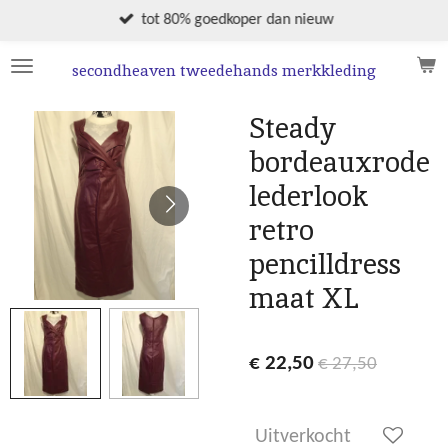
Ga
tot 80% goedkoper dan nieuw
direct
naar
secondheaven tweedehands merkkleding
de
hoofdinhoud
Steady
bordeauxrode
lederlook
retro
pencilldress
maat XL
€ 22,50
€ 27,50
Uitverkocht