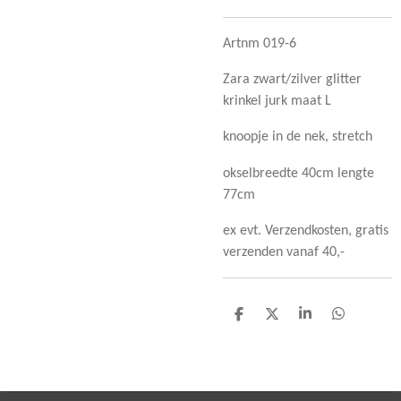
Artnm 019-6
Zara zwart/zilver glitter
krinkel jurk maat L
knoopje in de nek, stretch
okselbreedte 40cm lengte
77cm
ex evt. Verzendkosten, gratis
verzenden vanaf 40,-
D
D
S
D
e
e
h
e
l
e
a
l
e
l
r
e
n
e
n