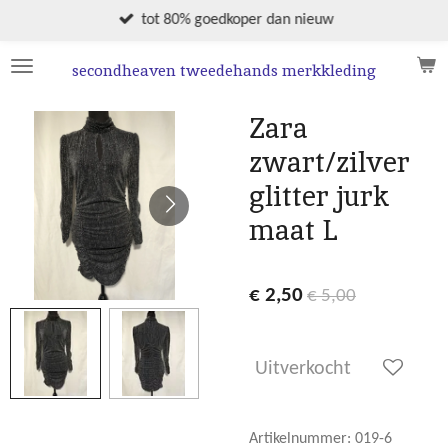
Ga
tot 80% goedkoper dan nieuw
direct
naar
secondheaven tweedehands merkkleding
de
hoofdinhoud
Zara
zwart/zilver
glitter jurk
maat L
€ 2,50
€ 5,00
Uitverkocht
Artikelnummer:
019-6