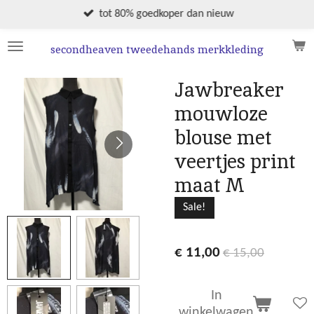
Ga
tot 80% goedkoper dan nieuw
direct
naar
secondheaven tweedehands merkkleding
de
hoofdinhoud
Jawbreaker
mouwloze
blouse met
veertjes print
maat M
Sale!
€ 11,00
€ 15,00
In
winkelwagen