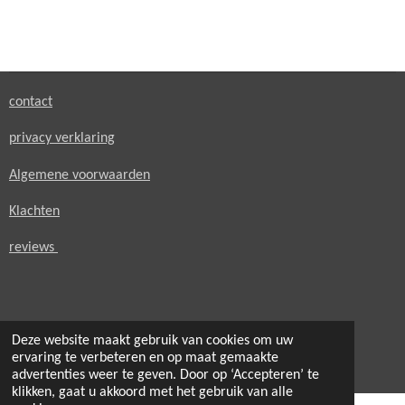
e
e
h
e
l
e
a
l
e
l
r
e
n
e
n
contact
privacy verklaring
Algemene voorwaarden
Klachten
reviews
Deze website maakt gebruik van cookies om uw
© 2021 - 2026 secondheaven.nl
ervaring te verbeteren en op maat gemaakte
Powered by
JouwWeb
advertenties weer te geven. Door op ‘Accepteren’ te
klikken, gaat u akkoord met het gebruik van alle