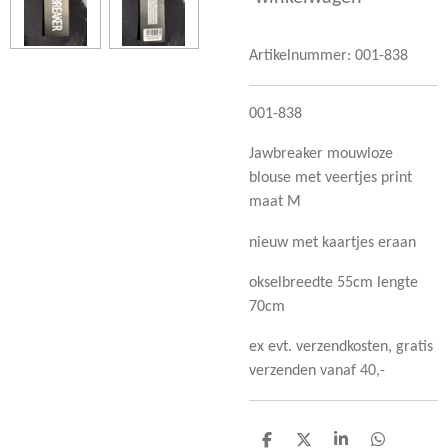
Artikelnummer:
001-838
001-838
Jawbreaker mouwloze
blouse met veertjes print
maat M
nieuw met kaartjes eraan
okselbreedte 55cm lengte
70cm
ex evt. verzendkosten, gratis
verzenden vanaf 40,-
D
D
S
D