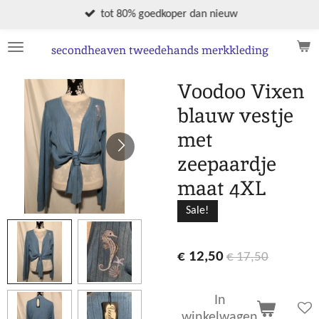
Ga
tot 80% goedkoper dan nieuw
direct
naar
secondheaven tweedehands merkkleding
de
hoofdinhoud
Voodoo Vixen
blauw vestje
met
zeepaardje
maat 4XL
Sale!
€ 12,50
€ 17,50
In
winkelwagen