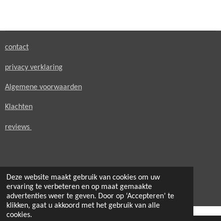
l
e
a
l
e
l
r
e
n
e
n
contact
privacy verklaring
Algemene voorwaarden
Klachten
reviews
Deze website maakt gebruik van cookies om uw
© 2021 - 2026 secondheaven.nl
ervaring te verbeteren en op maat gemaakte
Powered by
JouwWeb
advertenties weer te geven. Door op ‘Accepteren’ te
klikken, gaat u akkoord met het gebruik van alle
cookies.