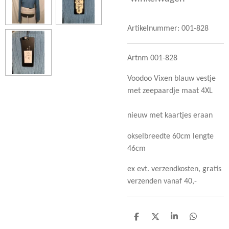
Artikelnummer:
001-828
Artnm 001-828
Voodoo Vixen blauw vestje
met zeepaardje maat 4XL
nieuw met kaartjes eraan
okselbreedte 60cm lengte
46cm
ex evt. verzendkosten, gratis
verzenden vanaf 40,-
D
D
S
D
e
e
h
e