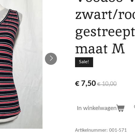
zwart/ro
gestreept
maat M
Sale!
€ 7,50
€ 10,00
In winkelwagen
Artikelnummer:
001-571