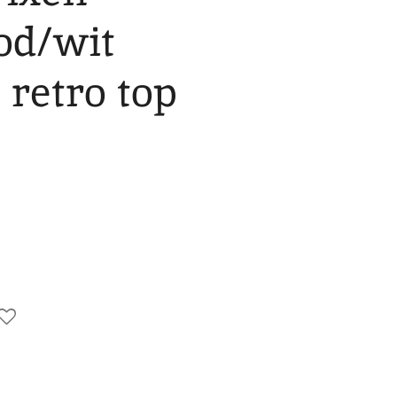
od/wit
 retro top