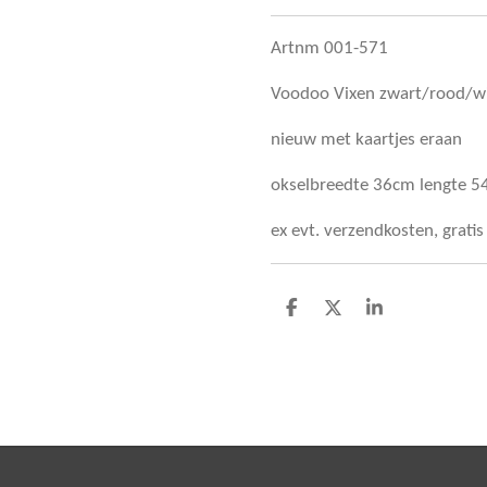
Artnm 001-571
Voodoo Vixen zwart/rood/wi
nieuw met kaartjes eraan
okselbreedte 36cm lengte 
ex evt. verzendkosten, grati
D
D
S
e
e
h
l
e
a
e
l
r
n
e