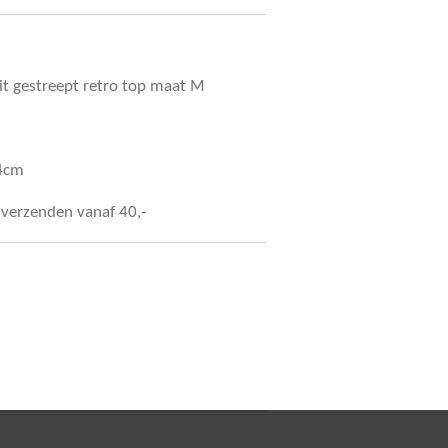
t gestreept retro top maat M
54cm
s verzenden vanaf 40,-