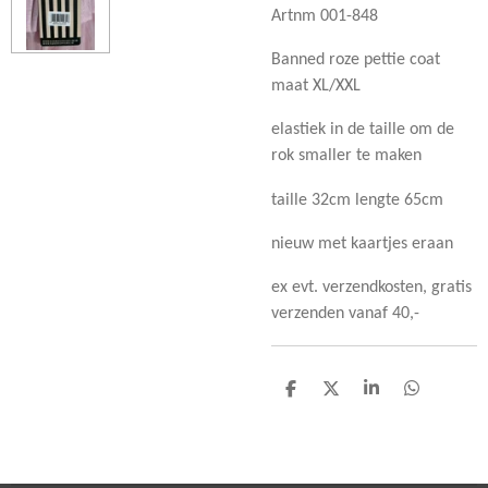
Artnm 001-848
Banned roze pettie coat
maat XL/XXL
elastiek in de taille om de
rok smaller te maken
taille 32cm lengte 65cm
nieuw met kaartjes eraan
ex evt. verzendkosten, gratis
verzenden vanaf 40,-
D
D
S
D
e
e
h
e
l
e
a
l
e
l
r
e
n
e
n