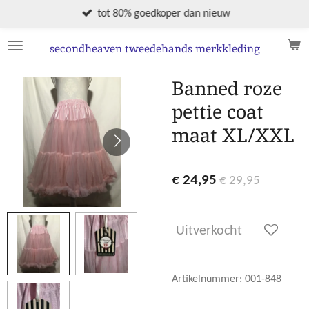
Ga
tot 80% goedkoper dan nieuw
direct
naar
secondheaven tweedehands merkkleding
de
hoofdinhoud
Banned roze
pettie coat
maat XL/XXL
€ 24,95
€ 29,95
Uitverkocht
Artikelnummer:
001-848