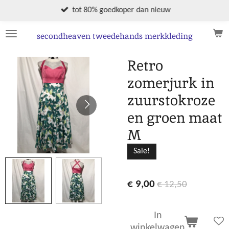
Ga
tot 80% goedkoper dan nieuw
direct
naar
secondheaven tweedehands merkkleding
de
hoofdinhoud
Retro
zomerjurk in
zuurstokroze
en groen maat
M
Sale!
€ 9,00
€ 12,50
In
winkelwagen