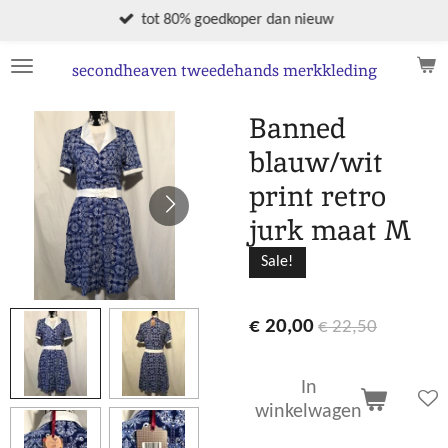
Ga
tot 80% goedkoper dan nieuw
direct
naar
secondheaven tweedehands merkkleding
de
hoofdinhoud
Banned
blauw/wit
print retro
jurk maat M
Sale!
€ 20,00
€ 22,50
In
winkelwagen