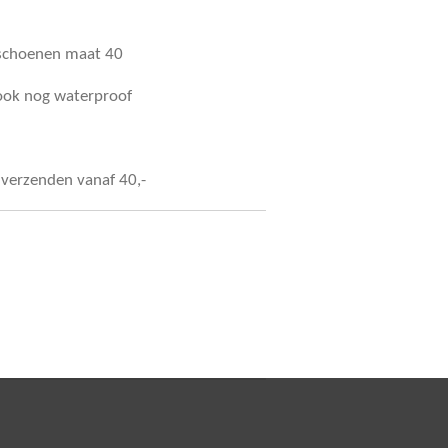
gschoenen maat 40
 ook nog waterproof
s verzenden vanaf 40,-