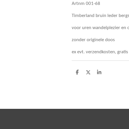
Artnm 001-68
Timberland bruin leder ber
voor uren wandelplezier en
zonder originele doos
ex evt. verzendkosten, grati
D
D
S
e
e
h
l
e
a
e
l
r
n
e