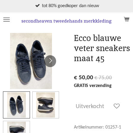
Ga
tot 80% goedkoper dan nieuw
direct
naar
secondheaven tweedehands merkkleding
de
hoofdinhoud
Ecco blauwe
veter sneakers
maat 45
€ 50,00
€ 75,00
GRATIS verzending
Uitverkocht
Artikelnummer:
01257-1