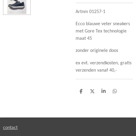
Artnm 01257-1
Ecco blauwe veter sneakers
met Gore Tex technologie
maat 45
zonder originele doos
ex evt. verzendkosten, gratis
verzenden vanaf 40,-
D
D
S
D
e
e
h
e
l
e
a
l
e
l
r
e
n
e
n
contact