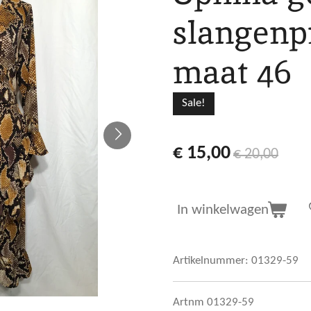
slangenpr
maat 46
Sale!
€ 15,00
€ 20,00
In winkelwagen
Artikelnummer:
01329-59
Artnm 01329-59