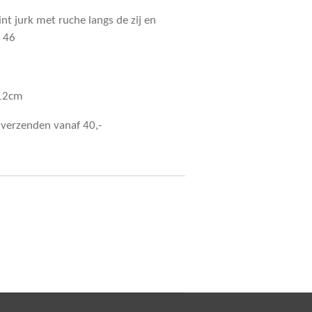
nt jurk met ruche langs de zij en
t 46
112cm
s verzenden vanaf 40,-