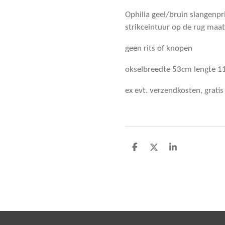
Ophilia geel/bruin slangenpri
strikceintuur op de rug maa
geen rits of knopen
okselbreedte 53cm lengte 
ex evt. verzendkosten, grati
D
D
S
e
e
h
l
e
a
e
l
r
n
e