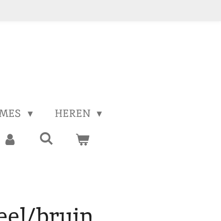
MES
HEREN
eel/bruin