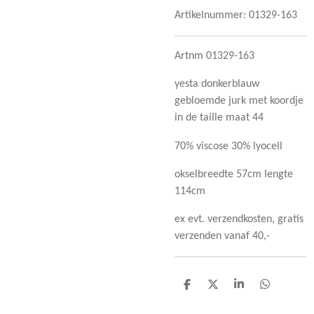
Artikelnummer:
01329-163
Artnm 01329-163
yesta donkerblauw
gebloemde jurk met koordje
in de taille maat 44
70% viscose 30% lyocell
okselbreedte 57cm lengte
114cm
ex evt. verzendkosten, gratis
verzenden vanaf 40,-
D
D
S
D
e
e
h
e
l
e
a
l