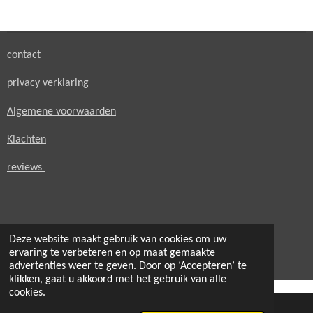
e
l
r
e
n
e
n
contact
privacy verklaring
Algemene voorwaarden
Klachten
reviews
Deze website maakt gebruik van cookies om uw
© 2021 - 2026 secondheaven.nl
ervaring te verbeteren en op maat gemaakte
Powered by
JouwWeb
advertenties weer te geven. Door op ‘Accepteren’ te
klikken, gaat u akkoord met het gebruik van alle
cookies.