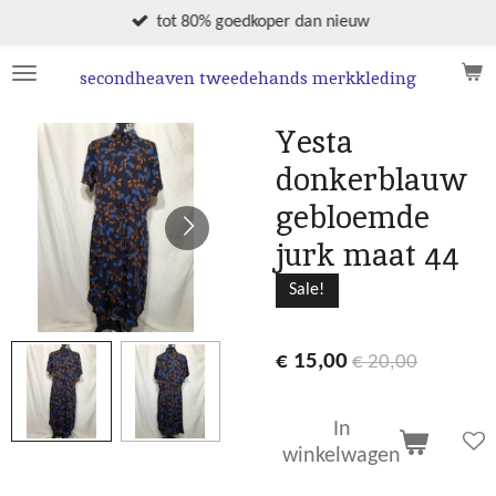
Ga
tot 80% goedkoper dan nieuw
direct
naar
secondheaven tweedehands merkkleding
de
hoofdinhoud
Yesta
donkerblauw
gebloemde
jurk maat 44
Sale!
€ 15,00
€ 20,00
In
winkelwagen