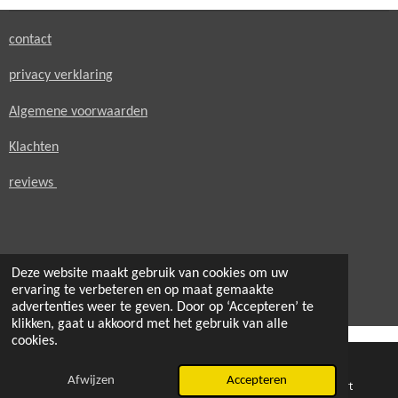
contact
privacy verklaring
Algemene voorwaarden
Klachten
reviews
Deze website maakt gebruik van cookies om uw
© 2021 - 2026 secondheaven.nl
ervaring te verbeteren en op maat gemaakte
Powered by
JouwWeb
advertenties weer te geven. Door op ‘Accepteren’ te
klikken, gaat u akkoord met het gebruik van alle
cookies.
Afwijzen
Accepteren
E-mailadres
Telefoonnummer
Kaart