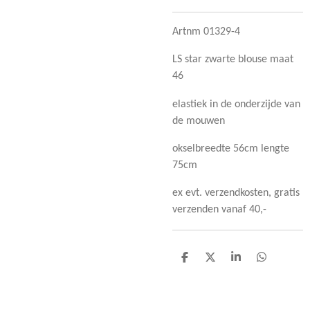
Artnm 01329-4
LS star zwarte blouse maat
46
elastiek in de onderzijde van
de mouwen
okselbreedte 56cm lengte
75cm
ex evt. verzendkosten, gratis
verzenden vanaf 40,-
D
D
S
D
e
e
h
e
l
e
a
l
e
l
r
e
n
e
n