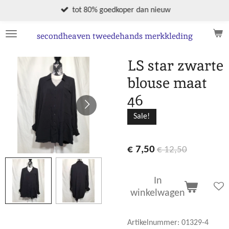
Ga
tot 80% goedkoper dan nieuw
direct
naar
secondheaven tweedehands merkkleding
de
hoofdinhoud
LS star zwarte
blouse maat
46
Sale!
€ 7,50
€ 12,50
In
winkelwagen
Artikelnummer:
01329-4