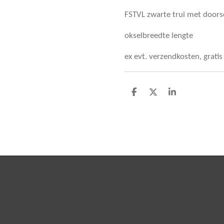
FSTVL zwarte trui met doo
okselbreedte lengte
ex evt. verzendkosten, grati
D
D
S
e
e
h
l
e
a
e
l
r
n
e