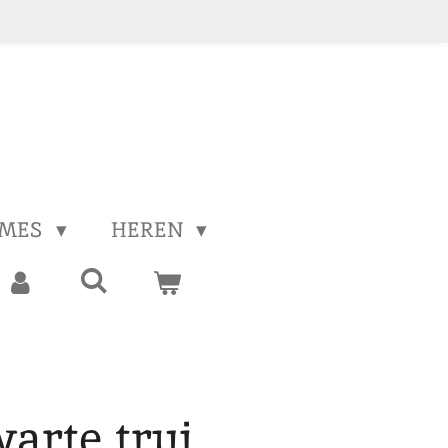
MES
HEREN
arte trui